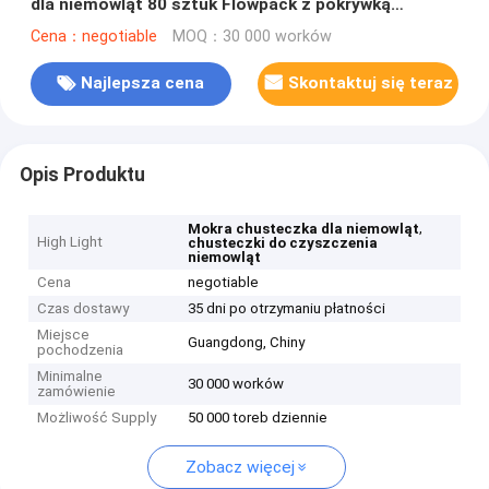
dla niemowląt 80 sztuk Flowpack z pokrywką
Spunlace z małą kropką
Cena：negotiable
MOQ：30 000 worków
Najlepsza cena
Skontaktuj się teraz
Opis Produktu
,
Mokra chusteczka dla niemowląt
High Light
chusteczki do czyszczenia
niemowląt
Cena
negotiable
Czas dostawy
35 dni po otrzymaniu płatności
Miejsce
Guangdong, Chiny
pochodzenia
Minimalne
30 000 worków
zamówienie
Możliwość Supply
50 000 toreb dziennie
Zobacz więcej