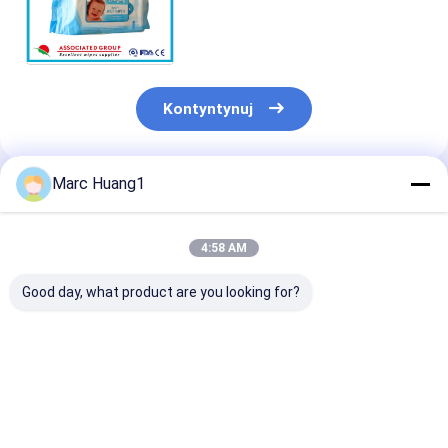
niemowląt 80 sztuk Flowpack z
pokrywką Spunlace z małą
kropką
Kontyntynuj
Marc Huang1
Polecane Produkty
4:58 AM
Good day, what product are you looking for?
Pielęgnacja skóry
Irritating No 80 Pcs
Gentle Baby W
Chusteczki
20 16cm Durable
Wipes Designe
nawilżane dla
Protective
Cleaning Sensi
niemowląt Brak
Packaging Material
Skin Customiz