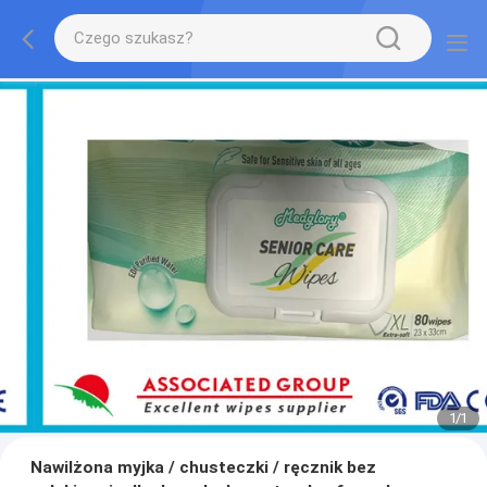
1
/
1
Nawilżona myjka / chusteczki / ręcznik bez