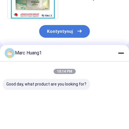
spłukiwania dla dorosłych z
naturalną formułą
Kontyntynuj
Marc Huang1
Polecane Produkty
10:14 PM
Good day, what product are you looking for?
40 sztuk, 60 sztuk,
Yuanai po prostu
Płynne, mokre
80 sztuk
wrażliwe codzienne
ręczniki toale
jednorazowych
delikatne kobiece
(liczba 3 x 40)
mokrych chusteczek
chusteczki
wykonane z wł