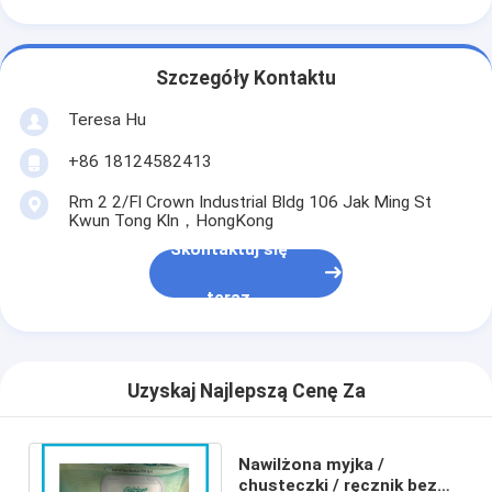
Szczegóły Kontaktu
Teresa Hu
+86 18124582413
Rm 2 2/Fl Crown Industrial Bldg 106 Jak Ming St
Kwun Tong Kln，HongKong
Skontaktuj się
teraz
Uzyskaj Najlepszą Cenę Za
Nawilżona myjka /
chusteczki / ręcznik bez