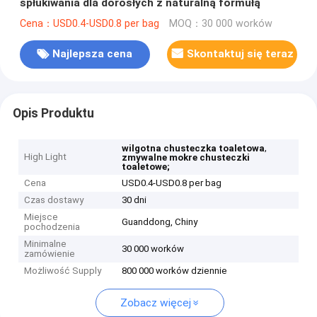
spłukiwania dla dorosłych z naturalną formułą
Cena：USD0.4-USD0.8 per bag
MOQ：30 000 worków
Najlepsza cena
Skontaktuj się teraz
Opis Produktu
,
wilgotna chusteczka toaletowa
High Light
zmywalne mokre chusteczki
toaletowe;
Cena
USD0.4-USD0.8 per bag
Czas dostawy
30 dni
Miejsce
Guanddong, Chiny
pochodzenia
Minimalne
30 000 worków
zamówienie
Możliwość Supply
800 000 worków dziennie
Zobacz więcej