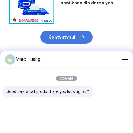
nawilżane dla dorosłych
Wstępnie nawilżone
chusteczki do spłukiwania na
mokro
Kontyntynuj
Marc Huang1
Polecane Produkty
5:56 AM
Good day, what product are you looking for?
40 sztuk, 60 sztuk,
Yuanai po prostu
Płynne, mokre
80 sztuk
wrażliwe codzienne
ręczniki toale
jednorazowych
delikatne kobiece
(liczba 3 x 40)