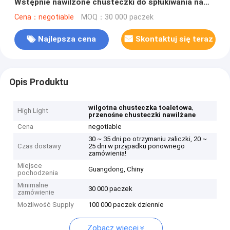
Wstępnie nawilżone chusteczki do spłukiwania na
mokro
Cena：negotiable
MOQ：30 000 paczek
Najlepsza cena
Skontaktuj się teraz
Opis Produktu
,
wilgotna chusteczka toaletowa
High Light
przenośne chusteczki nawilżane
Cena
negotiable
30 ~ 35 dni po otrzymaniu zaliczki, 20 ~
Czas dostawy
25 dni w przypadku ponownego
zamówienia!
Miejsce
Guangdong, Chiny
pochodzenia
Minimalne
30 000 paczek
zamówienie
Możliwość Supply
100 000 paczek dziennie
Zobacz więcej